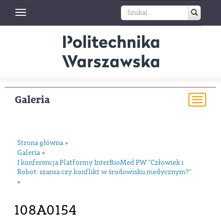
Toggle
navigation
Galeria
Togg
navi
Strona główna
»
Galeria
»
I konferencja Platformy InterBioMed PW "Człowiek i
Robot: szansa czy konflikt w środowisku medycznym?"
»
108A0154